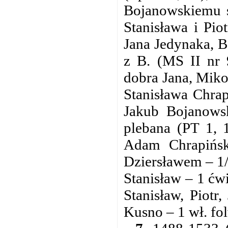
Bojanowskiemu s
Stanisława i Pio
Jana Jedynaka, B
z B. (MS II nr 
dobra Jana, Mikoł
Stanisława Chrap
Jakub Bojanows
plebana (PT 1, 
Adam Chrapińsk
Dziersławem – 1/
Stanisław – 1 ćwi
Stanisław, Piotr
Kusno – 1 wł. fo