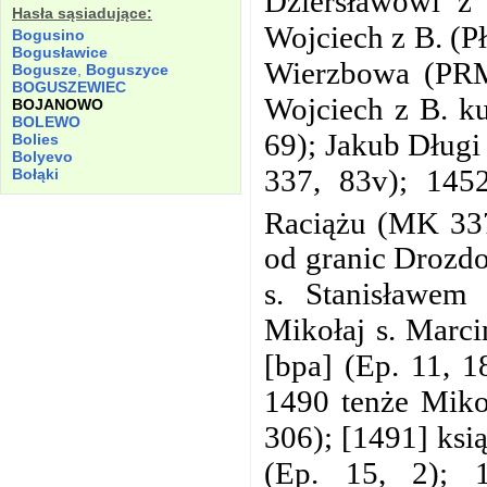
Dziersławowi z 
Hasła sąsiadujące:
Wojciech z B. (Pł
Bogusino
Bogusławice
Wierzbowa (PRM
Bogusze
,
Boguszyce
BOGUSZEWIEC
Wojciech z B. k
BOJANOWO
BOLEWO
69); Jakub Długi
Bolies
Bolyevo
337, 83v); 145
Bołąki
Raciążu (MK 337
od granic Drozd
s. Stanisławe
Mikołaj s. Marcin
[bpa] (Ep. 11, 1
1490 tenże Mikoł
306); [1491] ksią
(Ep. 15, 2); 