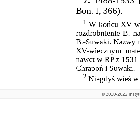
7.
1488-1533 (E
Bon. I, 366).
1
W końcu XV w. B
rozdrobnienie B. n
B.-Suwaki. Nazwy t
XV-wiecznym mater
nawet w RP z 1531 
Chrapoń i Suwaki.
2
Niegdyś wieś w p
© 2010-2022 Instytu