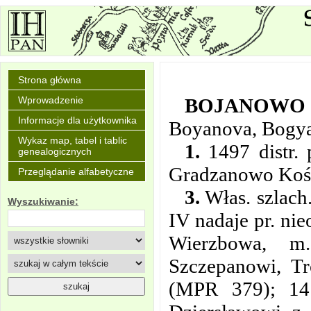
Strona główna
BOJANOWO
Wprowadzenie
Informacje dla użytkownika
Boyanova, Bogya
Wykaz map, tabel i tablic
1.
1497 distr. 
genealogicznych
Gradzanowo Kośc
Przeglądanie alfabetyczne
3.
Włas. szlach.
Wyszukiwanie:
IV nadaje pr. ni
Wierzbowa, m.
Szczepanowi, Tr
(MPR 379); 14