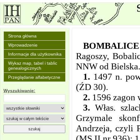
Strona główna
BOMBALICE
Wprowadzenie
Ragoszy, Bobali
Informacje dla użytkownika
Wykaz map, tabel i tablic
NNW od Bielska
genealogicznych
1.
1497 n. pow.
Przeglądanie alfabetyczne
(ŹD 30).
Wyszukiwanie:
2.
1596 zagon w
3.
Włas. szlac
Grzymale skonf
Andrzeja, czyli 
(MS II nr 936); 1