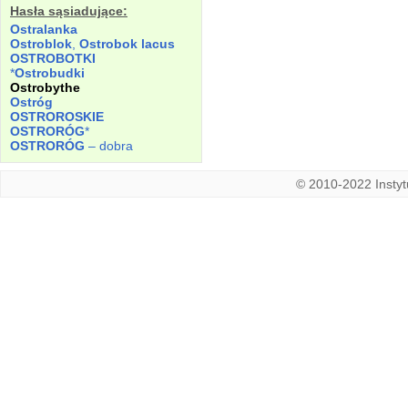
Hasła sąsiadujące:
Ostralanka
Ostroblok
,
Ostrobok
lacus
OSTROBOTKI
*
Ostrobudki
Ostrobythe
Ostróg
OSTROROSKIE
OSTRORÓG
*
OSTRORÓG
– dobra
© 2010-2022 Instytu