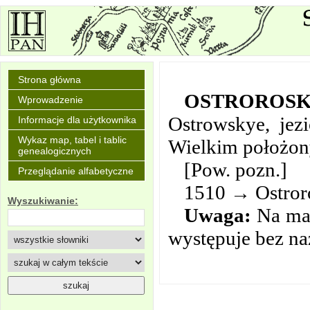
Strona główna
OSTROROSK
Wprowadzenie
Ostrowskye, jez
Informacje dla użytkownika
Wykaz map, tabel i tablic
Wielkim położon
genealogicznych
[Pow. pozn.]
Przeglądanie alfabetyczne
1510 → Ostroró
Wyszukiwanie:
Uwaga:
Na map
występuje bez na