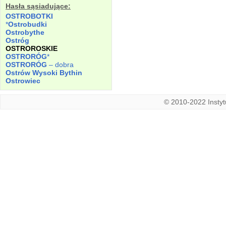
Hasła sąsiadujące:
OSTROBOTKI
*
Ostrobudki
Ostrobythe
Ostróg
OSTROROSKIE
OSTRORÓG
*
OSTRORÓG
– dobra
Ostrów Wysoki Bythin
Ostrowiec
© 2010-2022 Instytu