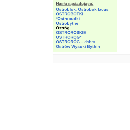
Hasła sąsiadujące:
Ostroblok
,
Ostrobok
lacus
OSTROBOTKI
*
Ostrobudki
Ostrobythe
Ostróg
OSTROROSKIE
OSTRORÓG
*
OSTRORÓG
– dobra
Ostrów Wysoki Bythin