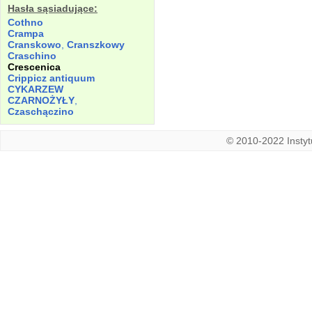
Hasła sąsiadujące:
Cothno
Crampa
Cranskowo
,
Cranszkowy
Craschino
Crescenica
Crippicz antiquum
CYKARZEW
CZARNOŻYŁY
,
Czaschączino
© 2010-2022 Instytu