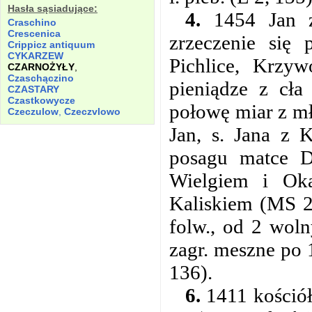
Hasła sąsiadujące:
4.
1454 Jan z
Craschino
Crescenica
zrzeczenie się 
Crippicz antiquum
CYKARZEW
Pichlice, Krzyw
CZARNOŻYŁY
,
Czaschączino
pieniądze z cła
CZASTARY
Czastkowycze
połowę miar z m
Czeczulow
,
Czeczvlowo
Jan, s. Jana z 
posagu matce Do
Wielgiem i Ok
Kaliskiem (MS 2,
folw., od 2 woln
zagr. meszne po 1
136).
6.
1411 kościół