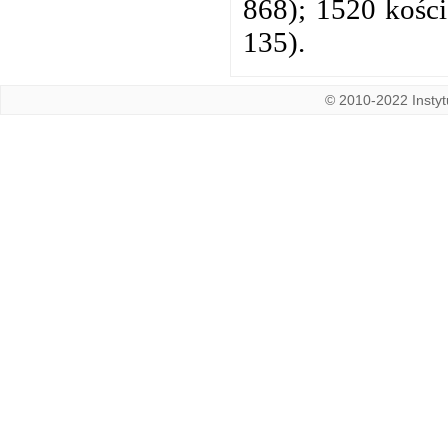
868); 1520 kośció
135).
© 2010-2022 Instytu