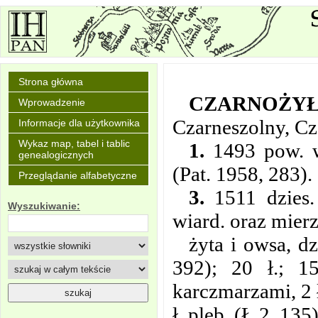
Strona główna
CZARNOŻY
Wprowadzenie
Czarneszolny, Cz
Informacje dla użytkownika
Wykaz map, tabel i tablic
1.
1493 pow. wi
genealogicznych
(Pat. 1958, 283).
Przeglądanie alfabetyczne
3.
1511 dzies.
Wyszukiwanie:
wiard. oraz mier
żyta i owsa, d
392); 20 ł.;
1
karczmarzami, 2 ł
ł. pleb. (Ł 2, 135)