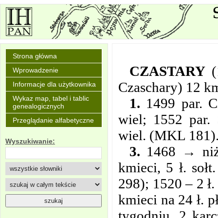
Strona główna
CZASTARY
(
Wprowadzenie
Czaschary) 12 k
Informacje dla użytkownika
Wykaz map, tabel i tablic
1.
1499 par. Cz
genealogicznych
wiel; 1552 par.
Przeglądanie alfabetyczne
wiel. (MKL 181)
Wyszukiwanie:
3.
1468 → niże
kmieci, 5 ł. soł
298); 1520 – 2 ł. 
kmieci na 24 ł. p
tygodniu, 2 karc