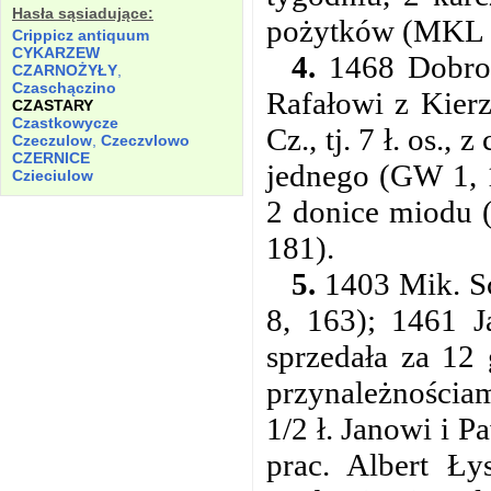
Hasła sąsiadujące:
pożytków (MKL 
Crippicz antiquum
CYKARZEW
4.
1468 Dobroch
CZARNOŻYŁY
,
Czaschączino
Rafałowi z Kier
CZASTARY
Czastkowycze
Cz., tj. 7 ł. os.,
Czeczulow
,
Czeczvlowo
CZERNICE
jednego (GW 1, 1
Czieciulow
2 donice miodu 
181).
5.
1403 Mik. Sc
8, 163); 1461 J
sprzedała za 12 
przynależnościam
1/2 ł. Janowi i 
prac. Albert Ły