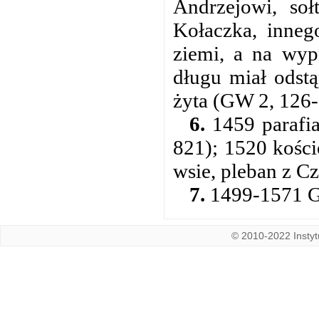
Andrzejowi, soł
Kołaczka, innego
ziemi, a na wyp
długu miał odstą
żyta (GW 2, 126-
6.
1459 parafia
821); 1520 kości
wsie, pleban z Cz
7.
1499-1571 GW
© 2010-2022 Instytu