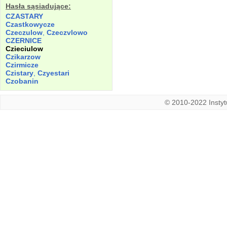
Hasła sąsiadujące:
CZASTARY
Czastkowycze
Czeczulow
,
Czeczvlowo
CZERNICE
Czieciulow
Czikarzow
Czirmicze
Czistary
,
Czyestari
Czobanin
© 2010-2022 Instytu