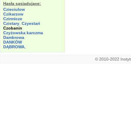
Hasła sąsiadujące:
Czieciulow
Czikarzow
Czirmicze
Czistary
,
Czyestari
Czobanin
Czyżowska karczma
Dambrowa
DANKÓW
DĄBROWA
,
© 2010-2022 Instytu