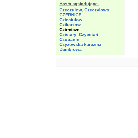
Hasła sąsiadujące:
Czeczulow
,
Czeczvlowo
CZERNICE
Czieciulow
Czikarzow
Czirmicze
Czistary
,
Czyestari
Czobanin
Czyżowska karczma
Dambrowa