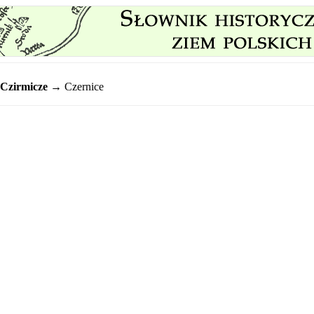
Czirmicze
→ Czernice