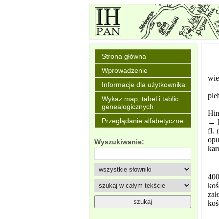
Strona główna
Wprowadzenie
wie
Informacje dla użytkownika
pleb
Wykaz map, tabel i tablic
genealogicznych
Hin
Przeglądanie alfabetyczne
→ D
fl.
opu
Wyszukiwanie:
kar
400
koś
zał
koś