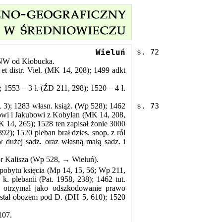
Wieluń
NW od Kłobucka.
et distr. Viel. (MK 14, 208); 1499 adkt
; 1553 – 3 ł. (ŹD 211, 298); 1520 – 4 ł.
3); 1283 własn. książ. (Wp 528); 1462
owi i Jakubowi z Kobylan (MK 14, 208,
 14, 265); 1528 ten zapisał żonie 3000
92); 1520 pleban brał dzies. snop. z ról
w dużej sadz. oraz własną małą sadz. i
ór Kalisza (Wp 528, → Wieluń).
 pobytu księcia (Mp 14, 15, 56; Wp 211,
. plebanii (Pat. 1958, 238); 1462 tut.
n otrzymał jako odszkodowanie prawo
ól stał obozem pod D. (DH 5, 610); 1520
107.