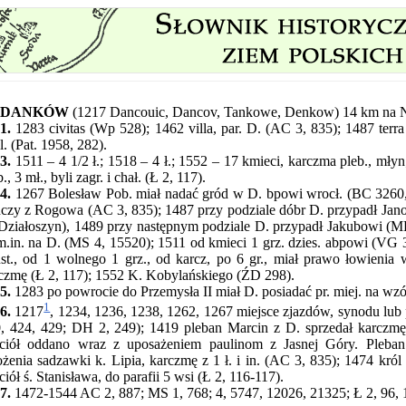
DANKÓW
(1217 Dancouic, Dancov, Tankowe, Denkow) 14 km na 
1.
1283 civitas (Wp 528); 1462 villa, par. D. (AC 3, 835); 1487 terra 
l. (Pat. 1958, 282).
3.
1511 – 4 1/2 ł.; 1518 – 4 ł.; 1552 – 17 kmieci, karczma pleb., młyn
., 3 mł., byli zagr. i chał. (Ł 2, 117).
4.
1267 Bolesław Pob. miał nadać gród w D. bpowi wrocł. (BC 3260, 
czy z Rogowa (AC 3, 835); 1487 przy podziale dóbr D. przypadł Jan
ziałoszyn), 1489 przy następnym podziale D. przypadł Jakubowi (MK
 m.in. na D. (MS 4, 15520); 1511 od kmieci 1 grz. dzies. abpowi (VG 3
st., od 1 wolnego 1 grz., od karcz, po 6 gr., miał prawo łowienia 
czmę (Ł 2, 117); 1552 K. Kobylańskiego (ŹD 298).
5.
1283 po powrocie do Przemysła II miał D. posiadać pr. miej. na wz
1
6.
1217
, 1234, 1236, 1238, 1262, 1267 miejsce zjazdów, synodu lub
, 424, 429; DH 2, 249); 1419 pleban Marcin z D. sprzedał karczmę k
ciół oddano wraz z uposażeniem paulinom z Jasnej Góry. Pleba
ożenia sadzawki k. Lipia, karczmę z 1 ł. i in. (AC 3, 835); 1474 kr
ciół ś. Stanisława, do parafii 5 wsi (Ł 2, 116-117).
7.
1472-1544 AC 2, 887; MS 1, 768; 4, 5747, 12026, 21325; Ł 2, 96, 