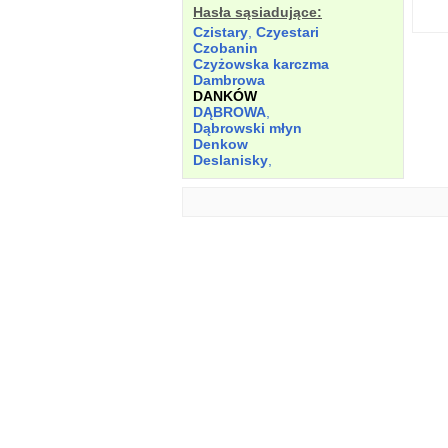
Hasła sąsiadujące:
Czistary
,
Czyestari
Czobanin
Czyżowska karczma
Dambrowa
DANKÓW
DĄBROWA
,
Dąbrowski młyn
Denkow
Deslanisky
,