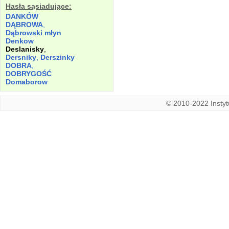
Hasła sąsiadujące:
DANKÓW
DĄBROWA
,
Dąbrowski młyn
Denkow
Deslanisky
,
Dersniky
,
Derszinky
DOBRA
,
DOBRYGOŚĆ
Domaborow
© 2010-2022 Instytu