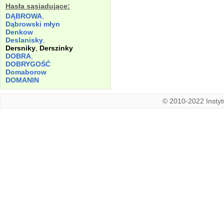
Hasła sąsiadujące:
DĄBROWA
,
Dąbrowski młyn
Denkow
Deslanisky
,
Dersniky
,
Derszinky
DOBRA
,
DOBRYGOŚĆ
Domaborow
DOMANIN
© 2010-2022 Instytu