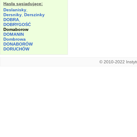
Hasła sąsiadujące:
Deslanisky
,
Dersniky
,
Derszinky
DOBRA
,
DOBRYGOŚĆ
Domaborow
DOMANIN
Dombrowa
DONABORÓW
DORUCHÓW
© 2010-2022 Instytu