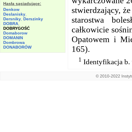
wykarczowane 20
Hasła sąsiadujące:
stwierdzający, że
Denkow
Deslanisky
,
starostwa boles
Dersniky
,
Derszinky
DOBRA
,
całkowicie sośni
DOBRYGOŚĆ
Domaborow
Opatowem i Mie
DOMANIN
Dombrowa
165).
DONABORÓW
1
Identyfikacja b.
© 2010-2022 Instytu