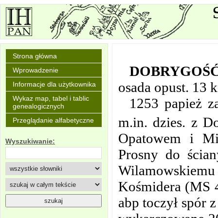
Strona główna
DOBRYGOŚ
Wprowadzenie
osada opust. 13 
Informacje dla użytkownika
Wykaz map, tabel i tablic
1253 papież za
genealogicznych
m.in. dzies. z 
Przeglądanie alfabetyczne
Opatowem i Mie
Wyszukiwanie:
Prosny do ścian
Wilamowskiemu op
Kośmidera (MS 4,
abp toczył spór 