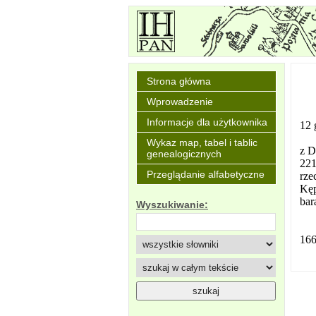
Strona główna
Wprowadzenie
Informacje dla użytkownika
12 
Wykaz map, tabel i tablic
z D
genealogicznych
221
Przeglądanie alfabetyczne
rze
Kęp
bar
Wyszukiwanie:
166