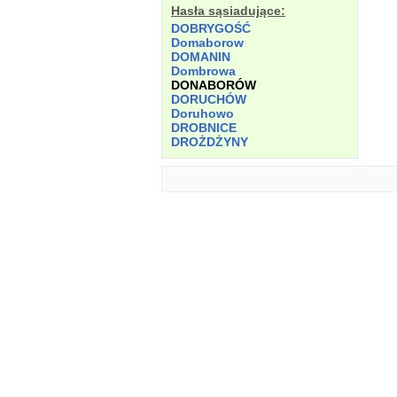
Hasła sąsiadujące:
DOBRYGOŚĆ
Domaborow
DOMANIN
Dombrowa
DONABORÓW
DORUCHÓW
Doruhowo
DROBNICE
DROŻDŻYNY