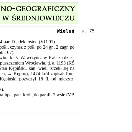
Wieluń
 par. D., dek. ostrz. (VO 91).
ółł., czynsz z półł. po 24 gr., 2 zagr. po
66-167).
iu i kl. ś. Wawrzyńca w Kaliszu dzies.
opuszczeniem Wrocławia, tj. a. 1193 (KŚ
an Kępiński, kan. wiel., zrzekł się na
, 6, → Kępno); 1474 król zapisał Tom.
ępiński pożyczył 18 fl. od mieszcz.
3).
 bpa, patr. król., do parafii 2 wsie (VB