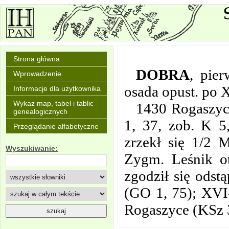
Strona główna
DOBRA
,
pier
Wprowadzenie
osada opust. po 
Informacje dla użytkownika
Wykaz map, tabel i tablic
1430 Rogaszyc
genealogicznych
1, 37, zob. K 5
Przeglądanie alfabetyczne
zrzekł się 1/2 
Wyszukiwanie:
Zygm. Leśnik o
zgodził się odst
(GO 1, 75); XVI-
Rogaszyce (KSz 