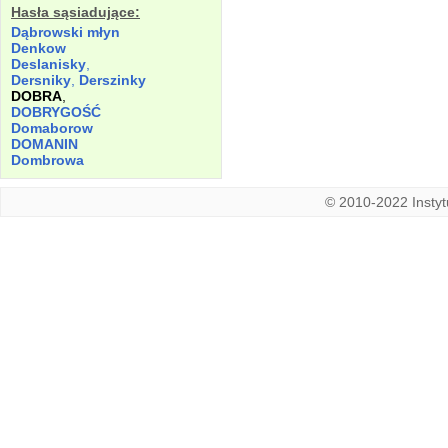
Hasła sąsiadujące:
Dąbrowski młyn
Denkow
Deslanisky
,
Dersniky
,
Derszinky
DOBRA
,
DOBRYGOŚĆ
Domaborow
DOMANIN
Dombrowa
© 2010-2022 Instytu