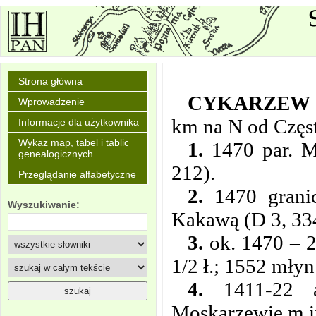
Strona główna
CYKARZEW
Wprowadzenie
km na N od Częs
Informacje dla użytkownika
Wykaz map, tabel i tablic
1.
1470 par. M
genealogicznych
212).
Przeglądanie alfabetyczne
2.
1470 granic
Wyszukiwanie:
Kakawą (D 3, 33
3.
ok. 1470 – 22
1/2 ł.; 1552 mły
4.
1411-22 a
Moskarzewie m.in