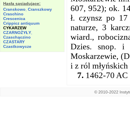
Hasła sąsiadujące:
607, 952); ok. 1
Cranskowo
,
Cranszkowy
Craschino
ł. czynsz po 17
Crescenica
Crippicz antiquum
naturze, 3 karc
CYKARZEW
CZARNOŻYŁY
,
wiard., robocizn
Czaschączino
CZASTARY
Dzies. snop. i
Czastkowycze
Moskarzewie, (D 
i z ról młyńskich
7.
1462-70 AC 2
© 2010-2022 Instytu