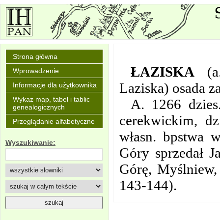
Strona główna
ŁAZISKA
(
Wprowadzenie
Laziska) osada z
Informacje dla użytkownika
Wykaz map, tabel i tablic
A. 1266 dzies
genealogicznych
cerekwickim, dz
Przeglądanie alfabetyczne
własn. bpstwa 
Wyszukiwanie:
Góry sprzedał 
Górę, Myślniew, 
143-144).