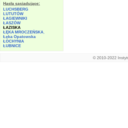
Hasła sąsiadujące:
LUCHSBERG
LUTUTÓW
ŁAGIEWNIKI
ŁASZÓW
ŁAZISKA
ŁĘKA MROCZEŃSKA
,
Łęka Opatowska
ŁOCHYNIA
ŁUBNICE
© 2010-2022 Instytu