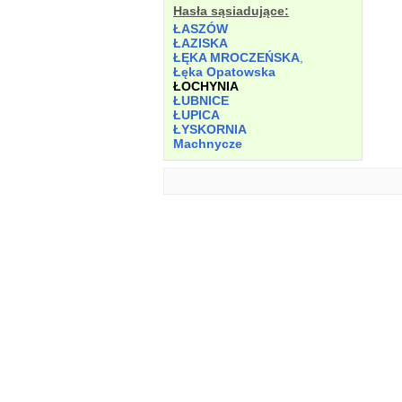
Hasła sąsiadujące:
ŁASZÓW
ŁAZISKA
ŁĘKA MROCZEŃSKA
,
Łęka Opatowska
ŁOCHYNIA
ŁUBNICE
ŁUPICA
ŁYSKORNIA
Machnycze