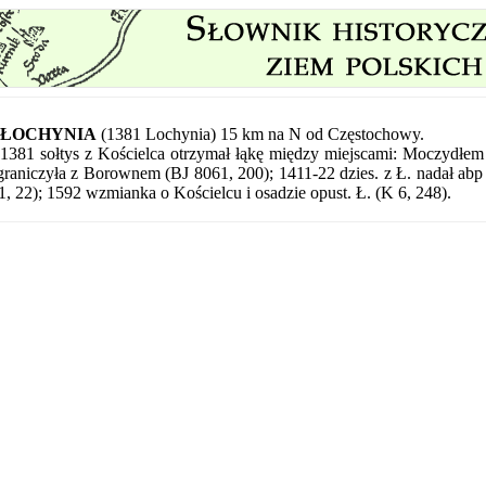
ŁOCHYNIA
(1381 Lochynia) 15 km na N od Częstochowy.
1381 sołtys z Kościelca otrzymał łąkę między miejscami: Moczydłem
graniczyła z Borownem (BJ 8061, 200); 1411-22 dzies. z Ł. nadał a
1, 22); 1592 wzmianka o Kościelcu i osadzie opust. Ł. (K 6, 248).