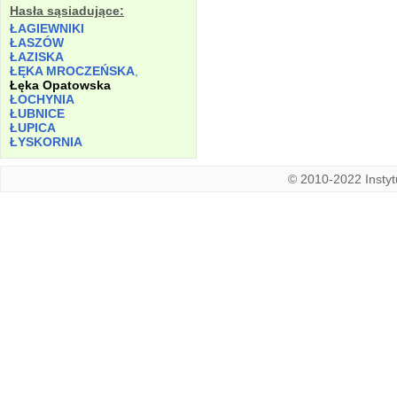
Hasła sąsiadujące:
ŁAGIEWNIKI
ŁASZÓW
ŁAZISKA
ŁĘKA MROCZEŃSKA
,
Łęka Opatowska
ŁOCHYNIA
ŁUBNICE
ŁUPICA
ŁYSKORNIA
© 2010-2022 Instytu