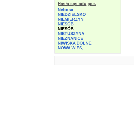
Hasła sąsiadujące:
Nebosa
NIEDZIELSKO
NIEMIERZYN
NIESÓB
NIESÓB
NIETUSZYNA
,
NIEZNANICE
NIWISKA DOLNE
,
NOWA WIEŚ
,