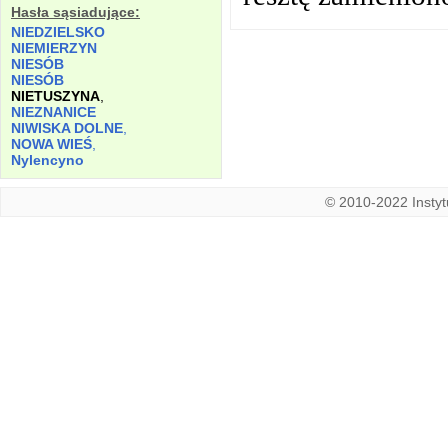
Hasła sąsiadujące:
NIEDZIELSKO
NIEMIERZYN
NIESÓB
NIESÓB
NIETUSZYNA
,
NIEZNANICE
NIWISKA DOLNE
,
NOWA WIEŚ
,
Nylencyno
© 2010-2022 Instytu