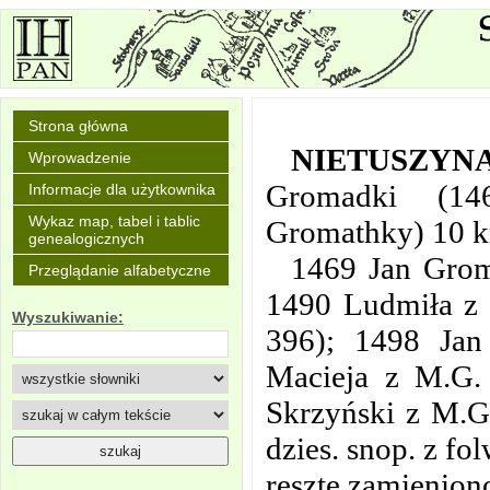
Strona główna
NIETUSZYN
Wprowadzenie
Gromadki (14
Informacje dla użytkownika
Wykaz map, tabel i tablic
Gromathky) 10 k
genealogicznych
1469 Jan Grom
Przeglądanie alfabetyczne
1490 Ludmiła z 
Wyszukiwanie:
396); 1498 Jan
Macieja z M.G. 
Skrzyński z M.G.
dzies. snop. z fo
resztę zamienion