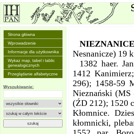
Strona główna
NIEZNANIC
Wprowadzenie
Nesnanicze) 19 
Informacje dla użytkownika
Wykaz map, tabel i tablic
1382 haer. Ja
genealogicznych
1412 Kanimierz;
Przeglądanie alfabetyczne
296); 1458-59 M
Wyszukiwanie:
Nieznański (MS 4
(ŹD 212); 1520 c
Kłomnice. Dzies
kłomnicki, pleb
1552 par. Boro