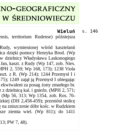
Wieluń
sis, territorium Rudense) późniejsza
 Rudy, wymienionej wśród kasztelanii
nica dzięki pomocy Henryka Brod. (Wp
1 w dzielnicy Władysława Laskonogiego
an, kaszt. z Rudy (Wp 147, zob. Nies.
 (MPH 2, 559; Wp 168, 173); 1238 Viola
aszt. z R. (Wp 214); 1244 Przemysł I i
-75); 1249 zajął ją Przemysł I ubiegając
 ekwiwalent za posag żony zmarłego br.
z dzielnicą kal. i gnieźn. (MPH 2, 571;
a (Mp 56, 313; Wp 1354, zob. Ros. 76-
kiej (DH 2,458-459); przeniósł stolicę
ię na zniszczenie dóbr kośc. w Rudzkiem
sze ziemia wiel. (Wp 811); do 1411
13; PW 7, 48).