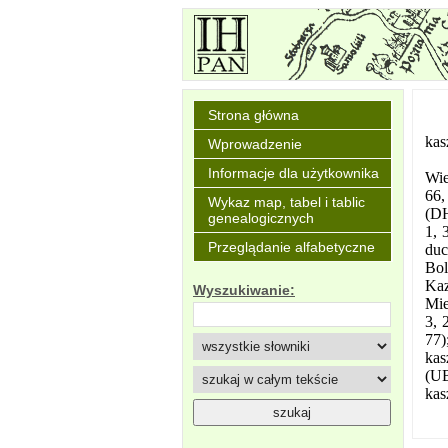
Strona główna
kas
Wprowadzenie
Informacje dla użytkownika
Wie
66,
Wykaz map, tabel i tablic
(DH
genealogicznych
1, 
Przeglądanie alfabetyczne
duc
Bol
Kaz
Wyszukiwanie:
Mie
3, 
77)
kas
(UB
kas