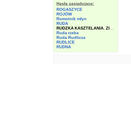
Hasła sąsiadujące:
ROGASZYCE
ROJÓW
Romotnik młyn
RUDA
RUDZKA KASZTELANIA
,
ZIEMIA
Ruda rzeka
Ruda Rudlicza
RUDLICE
RUDNA