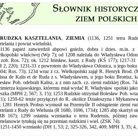
RUDZKA KASZTELANIA
,
ZIEMIA
(1136, 1251 terra Ruden
ztelania i powiat wieluński.
1136 papież zatwierdził abpowi gnieźn. dobra i dzies. m.in. z
lkopolski właściwej (Wp 7); od 1208 należała do Władysława Odo
 zob. Ros. 72); ok. 1212 Imisław, kaszt. z Rudy (KŚ 177); 1217-3
 2, 220); 1231-33 z powrotem do Władysława Odonica, u jego boku J
304; Ros. 73); 1234 wraz z cz. Wielkopolski zajął R. Henryk Brod.
issa de Kalis et de Ruda z s. Władysławem, u jego boku Bronisz, k
esław Pob. odebrali Kalisz, a z nim zach. cz. ziemi rudzkiej (Ros. 74
imierza kujawskiego, któremu miał wydać R. Władysław opolski jako
szka (MPH 2, 567; 3, 15); 1253 Rudzkie otrzymał Bolesław Pob. wraz 
21); 1259-62 tenże przyłączył do R. okolice Działoszyna i Mykanow
; 1281 Henryk Probus wymusił na Przemyśle II odstąpienie ziemi rudz
ztelanii z Rudy do Wielunia (R 1680, 1696, 1734); 1285 abp skarżył s
B 167); 1299 ostatnia wzmianka o terra Rudensis, później zaw
ztelanowie tytułują się na przemian rudzkimi i wiel. (ZSK 74).
1251-1450 wzmianki (DH 1, 53; 2, 325-326, 342, 409; MPH 3, 35; 4, 