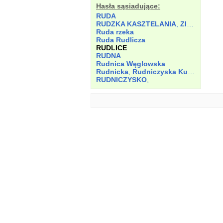
Hasła sąsiadujące:
RUDA
RUDZKA KASZTELANIA
,
ZIEMIA
Ruda rzeka
Ruda Rudlicza
RUDLICE
RUDNA
Rudnica Węglowska
Rudnicka
,
Rudniczyska Kuźnica
RUDNICZYSKO
,