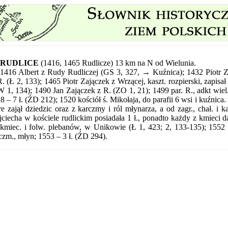
RUDLICE
(1416, 1465 Rudlicze) 13 km na N od Wielunia.
1416 Albert z Rudy Rudliczej (GS 3, 327, → Kuźnica); 1432 Piotr Za
. (Ł 2, 133); 1465 Piotr Zajączek z Wrzącej, kaszt. rozpierski, zapis
 1, 134); 1490 Jan Zajączek z R. (ZO 1, 21); 1499 par. R., adkt wiel. 
8 – 7 ł. (ŹD 212); 1520 kościół ś. Mikołaja, do parafii 6 wsi i kuźnica. Pl
re zajął dziedzic oraz z karczmy i ról młynarza, a od zagr., chał. i 
ciecha w kościele rudlickim posiadała 1 ł., ponadto każdy z kmieci da
 kmiec. i folw. plebanów, w Unikowie (Ł 1, 423; 2, 133-135); 1552
czm., młyn; 1553 – 3 ł. (ŹD 294).