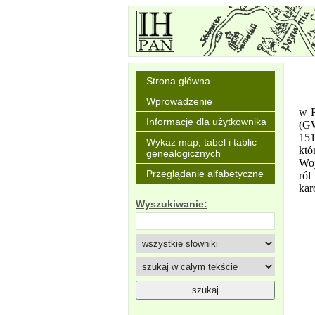
Strona główna
Wprowadzenie
w R
Informacje dla użytkownika
(GW
151
Wykaz map, tabel i tablic
któ
genealogicznych
Woj
Przeglądanie alfabetyczne
ról
kar
Wyszukiwanie: