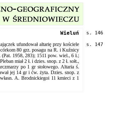
Wieluń
jączek ufundował altarię przy kościele
ał córkom 80 grz. posagu na R. i Kuźnicy
(Pat. 1958, 283); 1511 pow. wiel., 6 ł.;
eban miał 2 ł. i dzies. snop. z 2 ł. sołt.,
karczmarzy po 1 gr stołowego. Altaria ś.
wał jej 14 gr i ćw. żyta. Dzies. snop. z
 własn. A. Brodnickiegoi 11 kmieci z 1