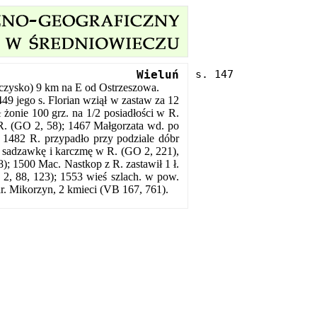
Wieluń
czysko) 9 km na E od Ostrzeszowa.
49 jego s. Florian wziął w zastaw za 12
 żonie 100 grz. na 1/2 posiadłości w R.
R. (GO 2, 58); 1467 Małgorzata wd. po
; 1482 R. przypadło przy podziale dóbr
, sadzawkę i karczmę w R. (GO 2, 221),
); 1500 Mac. Nastkop z R. zastawił 1 ł.
 2, 88, 123); 1553 wieś szlach. w pow.
r. Mikorzyn, 2 kmieci (VB 167, 761).