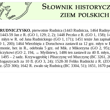
RUDNICZYSKO
,
pierwotnie Rudnica (1443 Rudnicza, 1464 Rudny
1443-59 Jan z R. (GO 1, 129; 2, 2); 1448 Peczko z R. (GO 1, 158); 14
. młyn w R. od Jana Rudnickiego (GO 1, 171); 1451 tenże Jan zapisał
 1, 200); 1464 Wierzbięta z Doruchowa zastawił za 12 grz. młyn w 
monie, her. in R., odebrała 5 grz. od Mik. z Mikorzyna (GO 2, 95)
czykowi (GO 2, 194, → Myślniew), 1486 ten zastawił za 40 fl. młyn
 1495 – 2 sadz. Krzywągroblę i Pliszczynę vel Mszczynę (BC 3261, 28
ogaszycach za 10 fl. (GO 3, 24); 1528-30 Feliks Rudnicki z R. (ZO
rz. (ŹD 306); 1642 R. zwało się Rudnicą (BC 3304, 51); 1651, 1670 pa