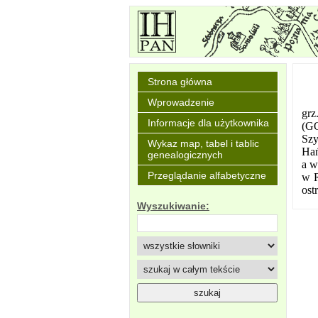
Strona główna
Wprowadzenie
grz
Informacje dla użytkownika
(GO
Szy
Wykaz map, tabel i tablic
Hań
genealogicznych
a w
Przeglądanie alfabetyczne
w R
ost
Wyszukiwanie: