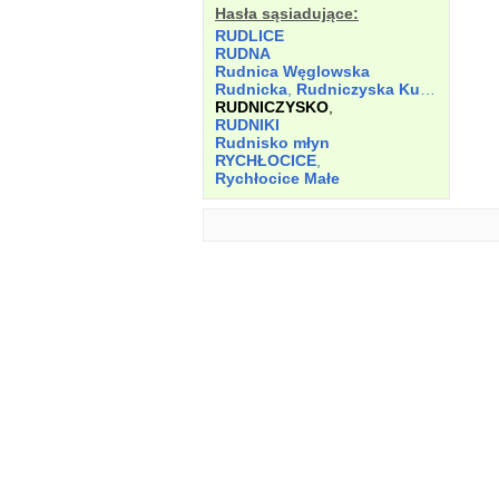
Hasła sąsiadujące:
RUDLICE
RUDNA
Rudnica Węglowska
Rudnicka
,
Rudniczyska Kuźnica
RUDNICZYSKO
,
RUDNIKI
Rudnisko młyn
RYCHŁOCICE
,
Rychłocice Małe