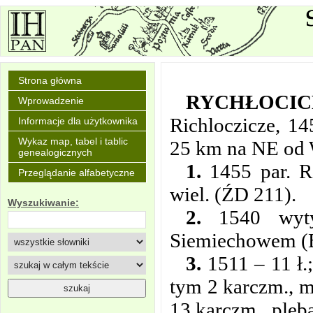
Strona główna
RYCHŁOCIC
Wprowadzenie
Richloczicze, 1
Informacje dla użytkownika
Wykaz map, tabel i tablic
25 km na NE od 
genealogicznych
1.
1455 par. R.
Przeglądanie alfabetyczne
wiel. (ŹD 211).
Wyszukiwanie:
2.
1540 wyty
Siemiechowem (B
3.
1511 – 11 ł.
tym 2 karczm., m
13 karczm., pleba