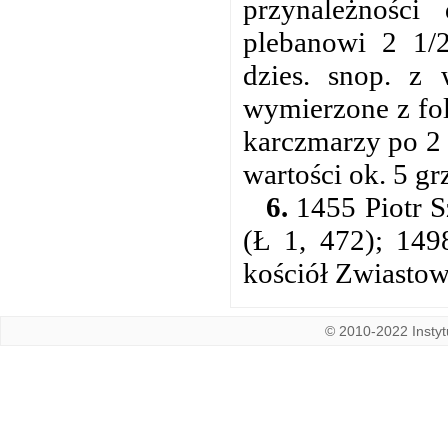
przynależnośc
plebanowi 2 1/2
dzies. snop. z 
wymierzone z fol
karczmarzy po 2 g
wartości ok. 5 gr
6.
1455 Piotr S
(Ł 1, 472); 149
kościół Zwiastow
© 2010-2022 Instytu