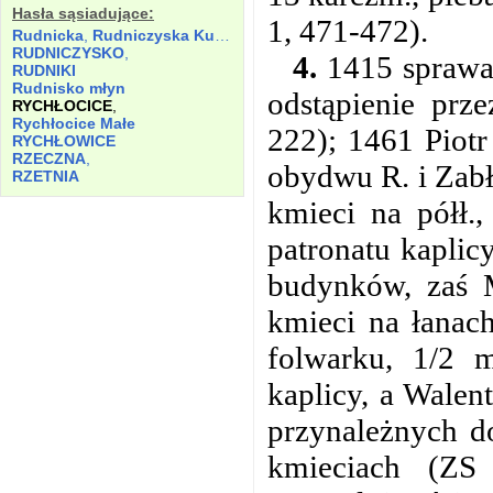
Hasła sąsiadujące:
1, 471-472).
Rudnicka
,
Rudniczyska Kuźnica
RUDNICZYSKO
,
4.
1415 sprawa 
RUDNIKI
Rudnisko młyn
odstąpienie prz
RYCHŁOCICE
,
Rychłocice Małe
222); 1461 Piotr
RYCHŁOWICE
RZECZNA
,
obydwu R. i Zabł
RZETNIA
kmieci na półł.,
patronatu kaplic
budynków, zaś M
kmieci na łanach
folwarku, 1/2 m
kaplicy, a Walen
przynależnych do
kmieciach (ZS