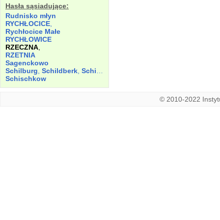
Hasła sąsiadujące:
Rudnisko młyn
RYCHŁOCICE
,
Rychłocice Małe
RYCHŁOWICE
RZECZNA
,
RZETNIA
Sagenckowo
Schilburg
,
Schildberk
,
Schiltberg
,
Schiltperg
Schischkow
© 2010-2022 Instytu