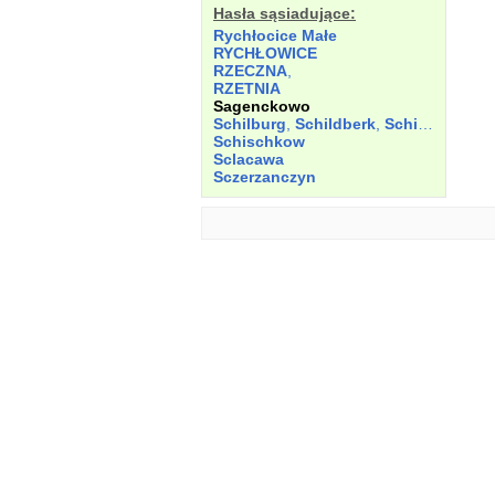
Hasła sąsiadujące:
Rychłocice Małe
RYCHŁOWICE
RZECZNA
,
RZETNIA
Sagenckowo
Schilburg
,
Schildberk
,
Schiltberg
,
Sch
Schischkow
Sclacawa
Sczerzanczyn