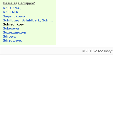
Hasła sąsiadujące:
RZECZNA
,
RZETNIA
Sagenckowo
Schilburg
,
Schildberk
,
Schiltberg
,
Schiltperg
Schischkow
Sclacawa
Sczerzanczyn
Sdrowa
Sdrzganye
,
© 2010-2022 Instytu