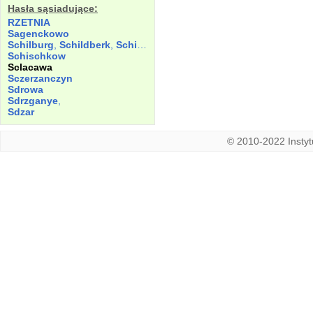
Hasła sąsiadujące:
RZETNIA
Sagenckowo
Schilburg
,
Schildberk
,
Schiltberg
,
Schiltperg
Schischkow
Sclacawa
Sczerzanczyn
Sdrowa
Sdrzganye
,
Sdzar
© 2010-2022 Instytu