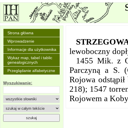
Strona główna
STRZEGOW
Wprowadzenie
lewoboczny dopł
Informacje dla użytkownika
Wykaz map, tabel i tablic
1455 Mik. z O
genealogicznych
Parczyną a S. 
Przeglądanie alfabetyczne
Rojowa odstąpił 
Wyszukiwanie:
218); 1547 torre
Rojowem a Kobyl