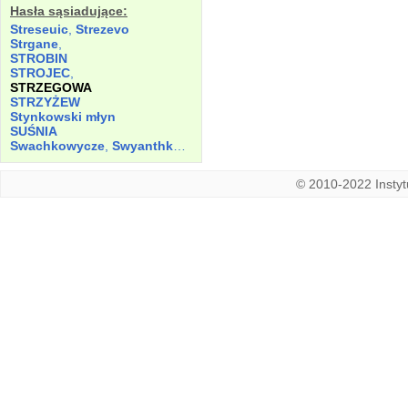
Hasła sąsiadujące:
Streseuic
,
Strezevo
Strgane
,
STROBIN
STROJEC
,
STRZEGOWA
STRZYŻEW
Stynkowski młyn
SUŚNIA
Swachkowycze
,
Swyanthkowicze
© 2010-2022 Instytu