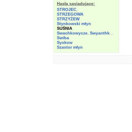
Hasła sąsiadujące:
STROJEC
,
STRZEGOWA
STRZYŻEW
Stynkowski młyn
SUŚNIA
Swachkowycze
,
Swyanthkowicze
Swiba
Syskow
Szastor młyn