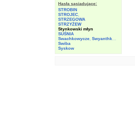
Hasła sąsiadujące:
STROBIN
STROJEC
,
STRZEGOWA
STRZYŻEW
Stynkowski młyn
SUŚNIA
Swachkowycze
,
Swyanthkowicze
Swiba
Syskow