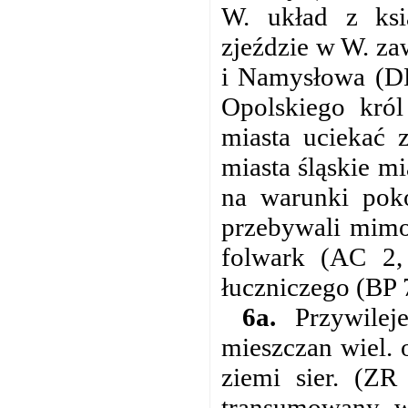
W. układ z ksi
zjeździe w W. za
i Namysłowa (DH
Opolskiego król
miasta uciekać 
miasta śląskie m
na warunki poko
przebywali mimo
folwark (AC 2, 
łuczniczego (BP 
6a.
Przywileje
mieszczan wiel. 
ziemi sier. (ZR
transumowany w