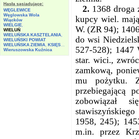
Hasła sąsiadujące:
2.
1368 droga z
WĘGLEWICE
Węglowska Wola
kupcy wiel. mają
Wiącków
WIELGIE
,
W. (ZR 94); 1406
WIELUŃ
WIELUŃSKA KASZTELANIA
,
do wsi Niedziels
WIELUŃSKI POWIAT
WIELUŃSKA ZIEMIA
,
KSIĘSTWO
527-528); 1447 W
Wieruszowska Kuźnica
star. wici., zwró
zamkową, poniew
mu pożytku. Z
przebiegającą 
zobowiązał s
stawiszyńskiego
1958, 245); 145
m.in. przez K