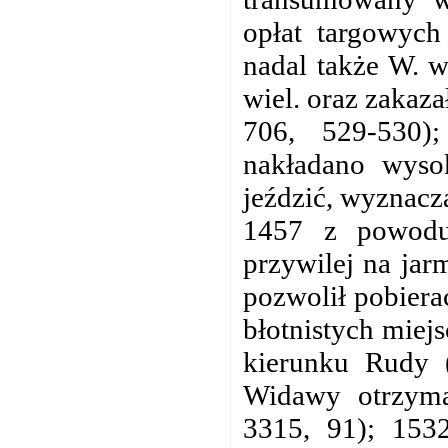
opłat targowych
nadal także W. w
wiel. oraz zakaz
706, 529-530)
nakładano wysok
jeździć, wyznacza
1457 z powodu
przywilej na
jar
pozwolił pobiera
błotnistych miejs
kierunku Rudy 
Widawy otrzyma
3315, 91); 1532