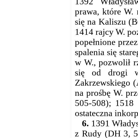
1392 Władysław
prawa, które W.
się na Kaliszu (
1414 rajcy W. po
popełnione prze
spalenia się sta
w W., pozwolił r
się od drogi 
Zakrzewskiego (A
na prośbę W. prz
505-508); 1518 
ostateczna inkor
6.
1391 Władysł
z Rudy (DH 3, 5