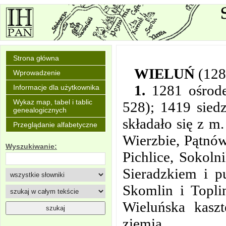
Strona główna
WIELUŃ
(128
Wprowadzenie
1.
1281 ośrodek
Informacje dla użytkownika
Wykaz map, tabel i tablic
528); 1419 sied
genealogicznych
składało się z m
Przeglądanie alfabetyczne
Wierzbie, Pątnó
Wyszukiwanie:
Pichlice, Sokoln
Sieradzkiem i pu
Skomlin i Topl
Wieluńska kaszt
ziemia.