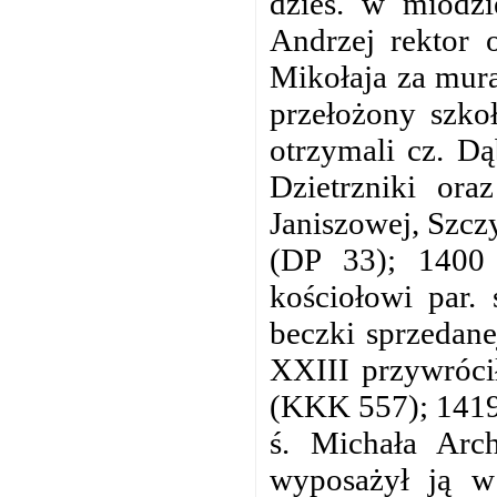
dzies. w miodz
Andrzej rektor o
Mikołaja za mura
przełożony szko
otrzymali cz. Dą
Dzietrzniki ora
Janiszowej, Szcz
(DP 33); 1400 
kościołowi par.
beczki sprzedane
XXIII przywrócił
(KKK 557); 1419 
ś. Michała Arch
wyposażył ją w