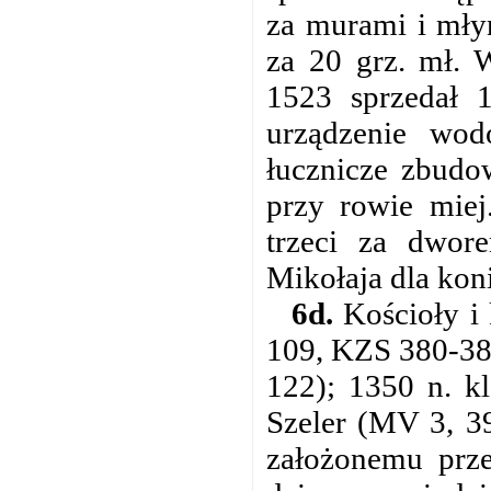
za murami i mły
za 20 grz. mł. 
1523 sprzedał 
urządzenie wo
łucznicze zbudo
przy rowie miej
trzeci za dwor
Mikołaja dla kon
6d.
Kościoły i k
109, KZS 380-381
122); 1350 n. kl
Szeler (MV 3, 39
założonemu prze