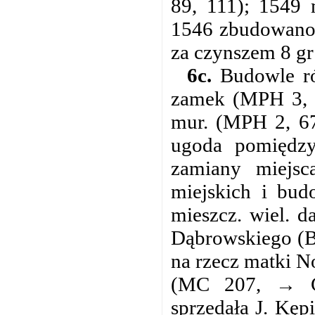
89, 111); 1549 
1546 zbudowano 
za czynszem 8 gr
6c.
Budowle ró
zamek (MPH 3, 3
mur. (MPH 2, 67
ugoda pomiędzy
zamiany miejs
miejskich i bu
mieszcz. wiel. 
Dąbrowskiego (BC
na rzecz matki N
(MC 207, → Cz
sprzedała J. Kę