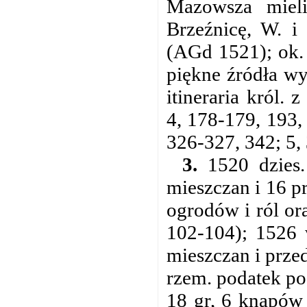
Mazowsza mieli
Brzeźnicę, W. i
(AGd 1521); ok.
piękne źródła wy
itineraria król.
4, 178-179, 193,
326-327, 342; 5, 
3.
1520 dzies. 
mieszczan i 16 p
ogrodów i ról or
102-104); 1526 
mieszczan i prze
rzem. podatek po 
18 gr, 6 knapów 