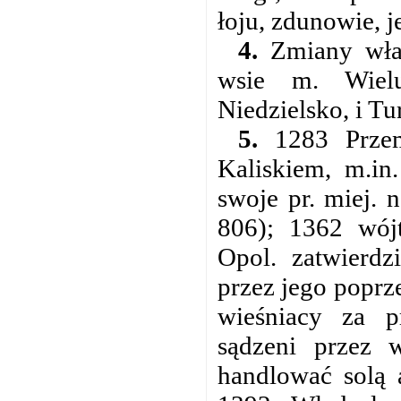
łoju, zdunowie, j
4.
Zmiany właśc
wsie m. Wiel
Niedzielsko, i Tu
5.
1283 Przemy
Kaliskiem, m.in
swoje pr. miej.
806); 1362 wój
Opol. zatwierdz
przez jego poprz
wieśniacy za p
sądzeni przez 
handlować solą 