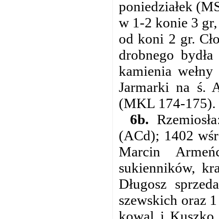
poniedziałek (MS
w 1-2 konie 3 gr,
od koni 2 gr. Cł
drobnego bydła 
kamienia wełny 
Jarmarki na ś. 
(MKL 174-175).
6b.
Rzemiosła:
(ACd); 1402 wśr
Marcin Armeńc
sukienników, kr
Długosz sprzeda
szewskich oraz 1
kowal i Kuszko 