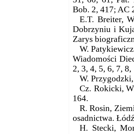
Bob. 2, 417; AC 2
E.T. Breiter, 
Dobrzyniu i Kuja
Zarys biografic
W. Patykiewicz
Wiadomości Diece
2, 3, 4, 5, 6, 7, 8,
W. Przygodzki,
Cz. Rokicki, Wi
164.
R. Rosin, Ziem
osadnictwa. Łódź
H. Stecki, Mo