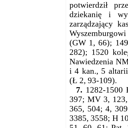
potwierdził prz
dziekanię i w
zarządzający ka
Wyszemburgowi 2
(GW 1, 66); 1499
282); 1520 kole
Nawiedzenia NMP.
i 4 kan., 5 altar
(Ł 2, 93-109).
7.
1282-1500 R
397; MV 3, 123,
365, 504; 4, 30
3385, 3558; H 10
51, 60, 61; Pat.