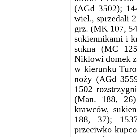
(AGd 3502); 144
wiel., sprzedali
grz. (MK 107, 54
sukiennikami i 
sukna (MC 125
Niklowi domek z
w kierunku Turo
noży (AGd 3559)
1502 rozstrzygn
(Man. 188, 26)
krawców, sukien
188, 37); 153
przeciwko kupco