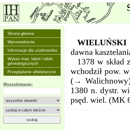
Strona główna
WIELUŃSKI
Wprowadzenie
dawna kasztelani
Informacje dla użytkownika
Wykaz map, tabel i tablic
1378 w skład z
genealogicznych
wchodził pow. wi
Przeglądanie alfabetyczne
(→ Walichnowy) 
Wyszukiwanie:
1380 n. dystr. w
psęd. wiel. (MK 