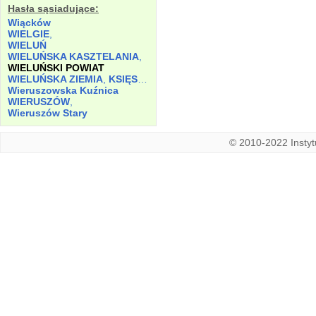
Hasła sąsiadujące:
Wiącków
WIELGIE
,
WIELUŃ
WIELUŃSKA KASZTELANIA
,
WIELUŃSKI POWIAT
WIELUŃSKA ZIEMIA
,
KSIĘSTWO
Wieruszowska Kuźnica
WIERUSZÓW
,
Wieruszów Stary
© 2010-2022 Instytu