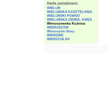
Hasła sąsiadujące:
WIELUŃ
WIELUŃSKA KASZTELANIA
,
WIELUŃSKI POWIAT
WIELUŃSKA ZIEMIA
,
KSIĘSTWO
Wieruszowska Kuźnica
WIERUSZÓW
,
Wieruszów Stary
WIERZBIE
WIERZCHLAS