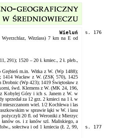
Wieluń
s, Wyerzchlaz, Wirzlass) 7 km na E od
.
1, 291); 1520 – 20 ł. kmiec., 2 ł. pleb.,
o Grębień m.in. Witka z W. (Wp 1488);
1); 1414 Wacław z W. (ZSK 570), 1425
ch Drobnic (Wp 423); 1419 Świętosław z
skorni, śwd. Klemens z W. (MK 24, 196,
 Kobylej Góry i ich s. Janem z W. w
 sprzedał za 12 grz. 2 kmieci na 1 ł. w
ł mieszczanom wiel. 1/2 Kochlewa i las
aszkowskim w sprawie łąki w W. i lasu
 pożyczyli 20 fl. od Weroniki z Mierzyc
łanów os. i z łanów szl. Maliskiego, a
folw., sołectwa i od 1 kmiecia (Ł 2, 99,