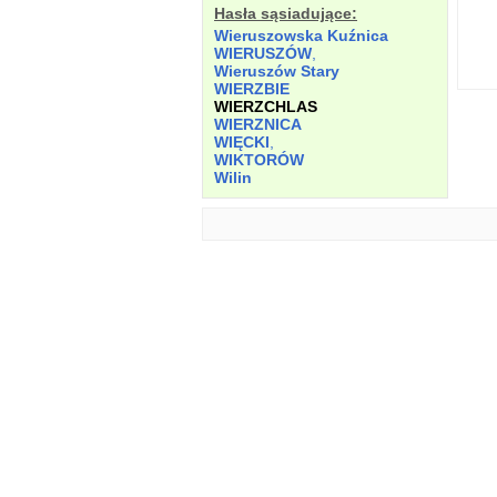
Hasła sąsiadujące:
Wieruszowska Kuźnica
WIERUSZÓW
,
Wieruszów Stary
WIERZBIE
WIERZCHLAS
WIERZNICA
WIĘCKI
,
WIKTORÓW
Wilin