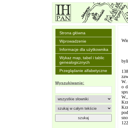
Strona główna
Wie
Wprowadzenie
Informacje dla użytkownika
Wykaz map, tabel i tablic
byl
genealogicznych
Przeglądanie alfabetyczne
138
zaw
W. 
Wyszukiwanie:
o d
spr
W.,
Krz
Krz
pod
sno
122