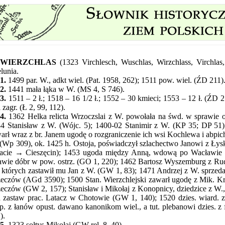
WIERZCHLAS
(1323 Virchlesch, Wuschlas, Wirzchlass, Virchla
lunia.
1.
1499 par. W., adkt wiel. (Pat. 1958, 262); 1511 pow. wiel. (ŹD 211)
2.
1441 mała łąka w W. (MS 4, S 746).
3.
1511 – 2 ł.; 1518 – 16 1/2 ł.; 1552 – 30 kmieci; 1553 – 12 ł. (ŹD 21
i zagr. (Ł 2, 99, 112).
4.
1362 Helka relicta Wrzoczslai z W. powołała na śwd. w sprawie 
4 Stanisław z W. (Wójc. 5); 1400-02 Stanimir z W. (KP 35; DP 5
arł wraz z br. Janem ugodę o rozgraniczenie ich wsi Kochlewa i abpi
(Wp 309), ok. 1425 h. Ostoja, poświadczył szlachectwo Janowi z Ły
acie → Cieszęcin); 1453 ugoda między Anną, wdową po Wacławie z
awie dóbr w pow. ostrz. (GO 1, 220); 1462 Bartosz Wyszemburg z Rudy
 których zastawił mu Jan z W. (GW 1, 83); 1471 Andrzej z W. sprzeda
eczów (AGd 3590); 1500 Stan. Wierzchlejski zawarł ugodę z Mik. Kr
eczów (GW 2, 157); Stanisław i Mikołaj z Konopnicy, dziedzice z W.,
 zastaw prac. Latacz w Chotowie (GW 1, 140); 1520 dzies. wiard. z 
p. z łanów
opust. dawano kanonikom wiel., a tut. plebanowi dzies. z 
).
5.
1323 sołtys Mikołaj (GW rel. 8, 40).