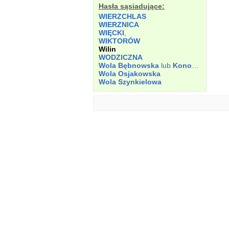
Hasła sąsiadujące:
WIERZCHLAS
WIERZNICA
WIĘCKI
,
WIKTORÓW
Wilin
WODZICZNA
Wola Bębnowska
lub
Konopnicka
Wola Osjakowska
Wola Szynkielowa