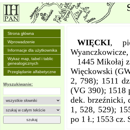
Strona główna
WIĘCKI
,
p
Wprowadzenie
Wyanczkowicze,
Informacje dla użytkownika
Wykaz map, tabel i tablic
1445 Mikołaj z
genealogicznych
Więckowski (GW 
Przeglądanie alfabetyczne
2, 798); 1511 dz
Wyszukiwanie:
(VG 390); 1518 p
dek. brzeźnicki,
1, 528, 529); 15
po 1 ł.; 1553 cz.