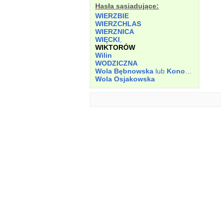
Hasła sąsiadujące:
WIERZBIE
WIERZCHLAS
WIERZNICA
WIĘCKI
,
WIKTORÓW
Wilin
WODZICZNA
Wola Bębnowska
lub
Konopnicka
Wola Osjakowska