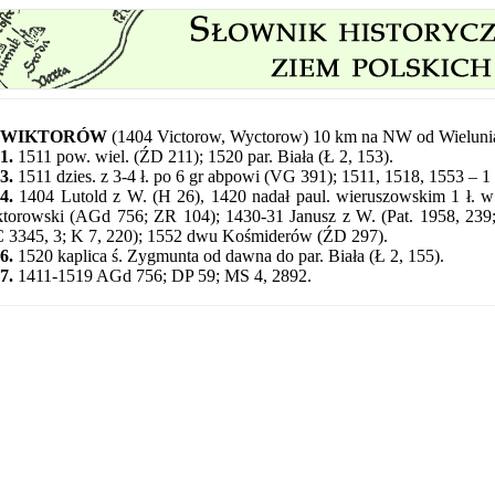
WIKTORÓW
(1404 Victorow, Wyctorow) 10 km na NW od Wieluni
1.
1511 pow. wiel. (ŹD 211); 1520 par. Biała (Ł 2, 153).
3.
1511 dzies. z 3-4 ł. po 6 gr abpowi (VG 391); 1511, 1518, 1553 – 1 
4.
1404 Lutold z W. (H 26), 1420 nadał paul. wieruszowskim 1 ł. w
torowski (AGd 756; ZR 104); 1430-31 Janusz z W. (Pat. 1958, 239
 3345, 3; K 7, 220); 1552 dwu Kośmiderów (ŹD 297).
6.
1520 kaplica ś. Zygmunta od dawna do par. Biała (Ł 2, 155).
7.
1411-1519 AGd 756; DP 59; MS 4, 2892.