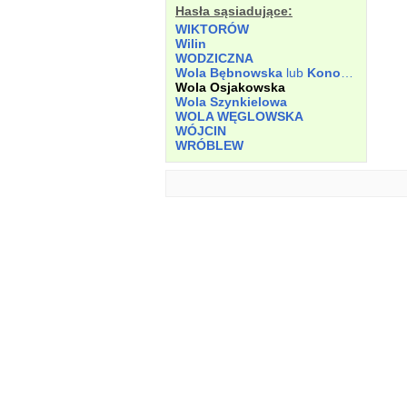
Hasła sąsiadujące:
WIKTORÓW
Wilin
WODZICZNA
Wola Bębnowska
lub
Konopnicka
Wola Osjakowska
Wola Szynkielowa
WOLA WĘGLOWSKA
WÓJCIN
WRÓBLEW