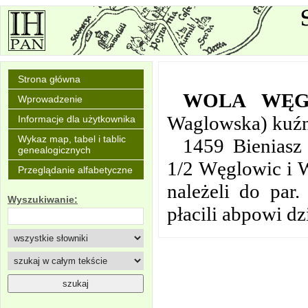
Strona główna
WOLA WĘG
Wprowadzenie
Waglowska) kuźn
Informacje dla użytkownika
Wykaz map, tabel i tablic
1459 Bieniasz
genealogicznych
1/2 Węglowic i 
Przeglądanie alfabetyczne
należeli do par.
Wyszukiwanie:
płacili abpowi dz