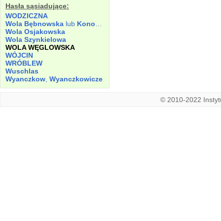
Hasła sąsiadujące:
WODZICZNA
Wola Bębnowska
lub
Konopnicka
Wola Osjakowska
Wola Szynkielowa
WOLA WĘGLOWSKA
WÓJCIN
WRÓBLEW
Wuschlas
Wyanczkow
,
Wyanczkowicze
© 2010-2022 Instytu