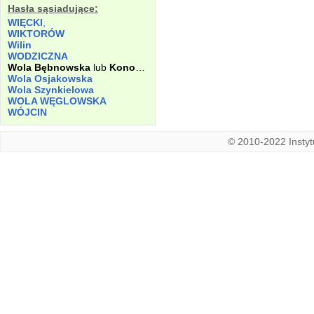
Hasła sąsiadujące:
WIĘCKI
,
WIKTORÓW
Wilin
WODZICZNA
Wola Bębnowska
lub
Konopnicka
Wola Osjakowska
Wola Szynkielowa
WOLA WĘGLOWSKA
WÓJCIN
© 2010-2022 Instytu