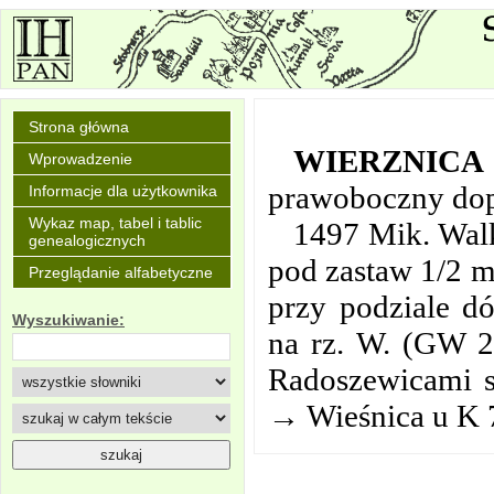
Strona główna
WIERZNICA
Wprowadzenie
prawoboczny dop
Informacje dla użytkownika
Wykaz map, tabel i tablic
1497 Mik. Walk
genealogicznych
pod zastaw 1/2 m
Przeglądanie alfabetyczne
przy podziale d
Wyszukiwanie:
na rz. W. (GW 2
Radoszewicami s
→ Wieśnica u K 7