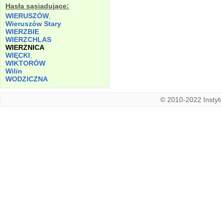
Hasła sąsiadujące:
WIERUSZÓW
,
Wieruszów Stary
WIERZBIE
WIERZCHLAS
WIERZNICA
WIĘCKI
,
WIKTORÓW
Wilin
WODZICZNA
© 2010-2022 Instytu