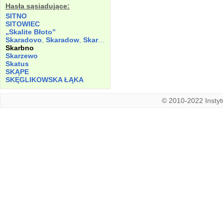
Hasła sąsiadujące:
SITNO
SITOWIEC
„Skalite Błoto”
Skaradovo
,
Skaradow
,
Skaradowo
Skarbno
Skarzewo
Skatus
SKĄPE
SKĘGLIKOWSKA ŁĄKA
© 2010-2022 Instytu