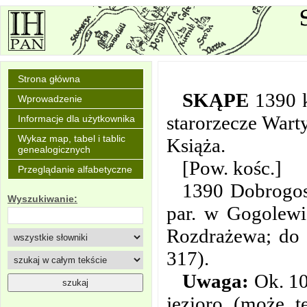
Strona główna
SKĄPE
1390 
Wprowadzenie
starorzecze War
Informacje dla użytkownika
Wykaz map, tabel i tablic
Książa.
genealogicznych
[Pow. kośc.]
Przeglądanie alfabetyczne
1390 Dobrogos
Wyszukiwanie:
par. w Gogolewi
Rozdrażewa; do u
317).
Uwaga:
Ok. 10
jezioro (może t