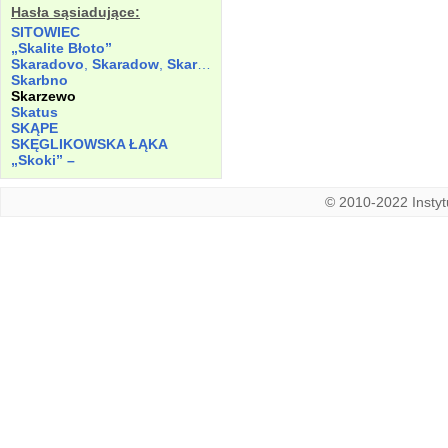
Hasła sąsiadujące:
SITOWIEC
„Skalite Błoto”
Skaradovo
,
Skaradow
,
Skaradowo
Skarbno
Skarzewo
Skatus
SKĄPE
SKĘGLIKOWSKA ŁĄKA
„Skoki”
–
© 2010-2022 Instytu